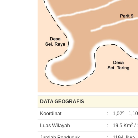
DATA GEOGRAFIS
o
Koordinat
:
1,02
- 1,10
2
Luas Wilayah
:
19.5 Km
/
Jumlah Penduduk
:
1194 Jiwa