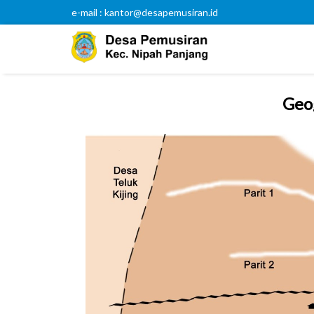
e-mail : kantor@desapemusiran.id
Geog