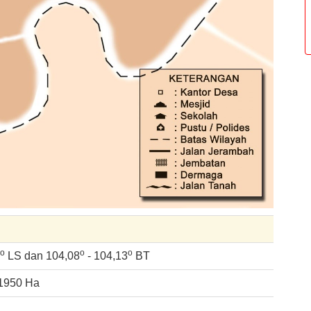
o
o
o
LS dan 104,08
- 104,13
BT
 1950 Ha