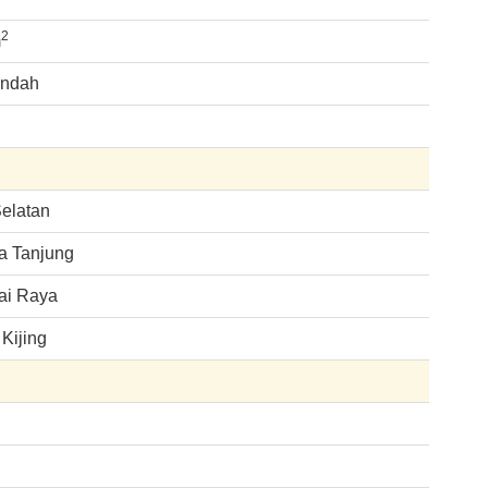
2
m
endah
Selatan
a Tanjung
ai Raya
Kijing